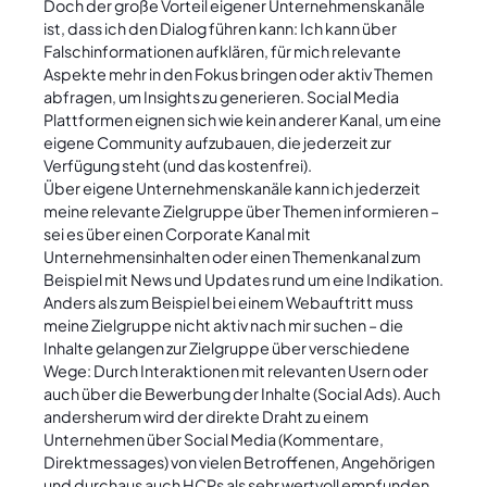
Doch der große Vorteil eigener Unternehmenskanäle
ist, dass ich den Dialog führen kann: Ich kann über
Falschinformationen aufklären, für mich relevante
Aspekte mehr in den Fokus bringen oder aktiv Themen
abfragen, um Insights zu generieren. Social Media
Plattformen eignen sich wie kein anderer Kanal, um eine
eigene Community aufzubauen, die jederzeit zur
Verfügung steht (und das kostenfrei).
Über eigene Unternehmenskanäle kann ich jederzeit
meine relevante Zielgruppe über Themen informieren –
sei es über einen Corporate Kanal mit
Unternehmensinhalten oder einen Themenkanal zum
Beispiel mit News und Updates rund um eine Indikation.
Anders als zum Beispiel bei einem Webauftritt muss
meine Zielgruppe nicht aktiv nach mir suchen – die
Inhalte gelangen zur Zielgruppe über verschiedene
Wege: Durch Interaktionen mit relevanten Usern oder
auch über die Bewerbung der Inhalte (Social Ads). Auch
andersherum wird der direkte Draht zu einem
Unternehmen über Social Media (Kommentare,
Direktmessages) von vielen Betroffenen, Angehörigen
und durchaus auch HCPs als sehr wertvoll empfunden