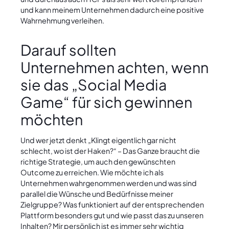
und kann meinem Unternehmen dadurch eine positive
Wahrnehmung verleihen.
Darauf sollten
Unternehmen achten, wenn
sie das „Social Media
Game“ für sich gewinnen
möchten
Und wer jetzt denkt „Klingt eigentlich gar nicht
schlecht, wo ist der Haken?“ – Das Ganze braucht die
richtige Strategie, um auch den gewünschten
Outcome zu erreichen. Wie möchte ich als
Unternehmen wahrgenommen werden und was sind
parallel die Wünsche und Bedürfnisse meiner
Zielgruppe? Was funktioniert auf der entsprechenden
Plattform besonders gut und wie passt das zu unseren
Inhalten? Mir persönlich ist es immer sehr wichtig