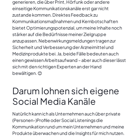
generieren, die über Print, Hörfunk oder andere
einseitige Kommunikationskanäle erst gar nicht
zustande kommen. Direktes Feedback zu
Kommunikationsmaßnahmen und Kernbotschaften
bietet Optimierungspotenzial, um meine Inhalte noch
stärker auf die Bedürfnisse meiner Zielgruppe
anzupassen. Nebenwirkungsmeldungen tragen zur
Sicherheit und Verbesserung der Arzneimittel und
Medizinprodukte bei. Ja, beide Fälle bedeuten auch
einen gewissen Arbeitsaufwand – aber auch dieser lässt
sich mit den richtigen Experten an der Hand
bewältigen. 😊
Darum lohnen sich eigene
Social Media Kanäle
Natürlich kann ich als Unternehmen auch über private
(Personen-)Profile oder Social Listenings die
Kommunikation rund um mein Unternehmen und meine
Produkte überwachen und die Insights für mich nutzen.