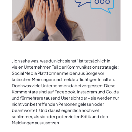
„Ich sehe was, was du nicht siehst“ ist tatsächlich in
vielen Unternehmen Teil der Kommunikationsstrategie:
Social Media Plattformen meiden aus Sorge vor
kritischen Meinungen und meldepflichtigen Inhalten.
Doch was viele Unternehmen dabei vergessen: Diese
Kommentare sind auf Facebook, Instagram und Co. da
und für mehrere tausend User sichtbar – sie werden nur
nicht von betreffenden Personen gelesen oder
beantwortet. Und das ist eigentlich noch viel
schlimmer, als sich der potenziellen Kritik und den
Meldungen auszusetzen.